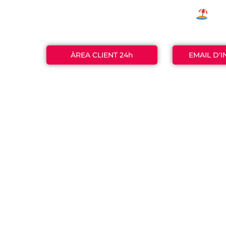
Del
9 al 31 de
Les
ÀREA CLIENT 24h
EMAIL D'
Bon 