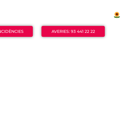
 juliol
, t’atendrem de dilluns a divendres,
 oficines estaran tancades del
3 al 23 d
Tot i així, seguim 100% operatius
INCIDÈNCIES
AVERIES: 93 441 22 22
estiu i gràcies per confiar en nosal